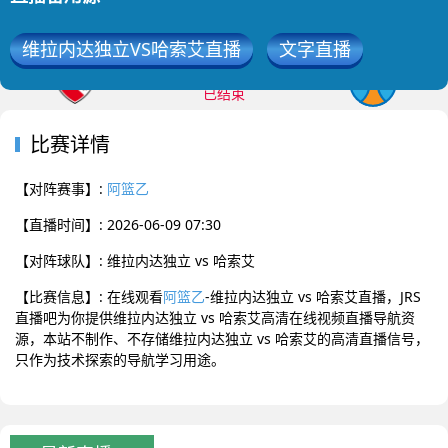
维拉内达独立VS哈索艾直播
文字直播
2026-06-09 07:30 阿篮乙
已结束
维拉内达独立
哈索艾
59
:
68
比赛详情
【对阵赛事】:
阿篮乙
【直播时间】: 2026-06-09 07:30
【对阵球队】: 维拉内达独立 vs 哈索艾
【比赛信息】: 在线观看
阿篮乙
-维拉内达独立 vs 哈索艾直播，JRS
直播吧为你提供维拉内达独立 vs 哈索艾高清在线视频直播导航资
源，本站不制作、不存储维拉内达独立 vs 哈索艾的高清直播信号，
只作为技术探索的导航学习用途。