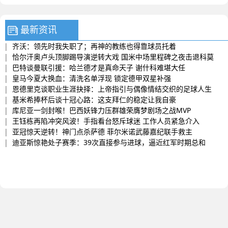
最新资讯
|
齐沃：领先时我失职了；再神的教练也得靠球员托着
|
恰尔汗奥卢头顶脚踢导演逆转大戏 国米中场里程碑之夜击退科莫
|
巴特谈曼联引援：哈兰德才是真命天子 谢什科难堪大任
|
皇马今夏大换血：清洗名单浮现 锁定德甲双星补强
|
恩德里克谈职业生涯抉择：上帝指引与偶像情结交织的足球人生
|
基米希捧杯后谈十冠心路：这支拜仁的稳定让我自豪
|
库尼亚一剑封喉！巴西妖锋力压群雄荣膺梦剧场之战MVP
|
王钰栋再陷冲突风波！手指看台怒斥球迷 工作人员紧急介入
|
亚冠惊天逆转！神门点杀萨德 菲尔米诺武藤嘉纪联手救主
|
迪亚斯惊艳处子赛季：39次直接参与进球，逼近红军时期总和