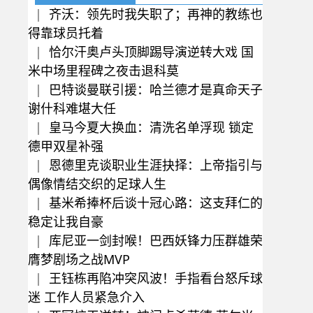
|
齐沃：领先时我失职了；再神的教练也
得靠球员托着
|
恰尔汗奥卢头顶脚踢导演逆转大戏 国
米中场里程碑之夜击退科莫
|
巴特谈曼联引援：哈兰德才是真命天子
谢什科难堪大任
|
皇马今夏大换血：清洗名单浮现 锁定
德甲双星补强
|
恩德里克谈职业生涯抉择：上帝指引与
偶像情结交织的足球人生
|
基米希捧杯后谈十冠心路：这支拜仁的
稳定让我自豪
|
库尼亚一剑封喉！巴西妖锋力压群雄荣
膺梦剧场之战MVP
|
王钰栋再陷冲突风波！手指看台怒斥球
迷 工作人员紧急介入