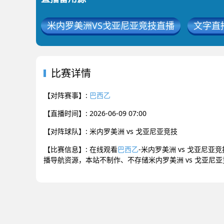
米内罗美洲VS戈亚尼亚竞技直播
文字直
比赛详情
【对阵赛事】:
巴西乙
【直播时间】: 2026-06-09 07:00
【对阵球队】: 米内罗美洲 vs 戈亚尼亚竞技
【比赛信息】: 在线观看
巴西乙
-米内罗美洲 vs 戈亚尼亚
播导航资源，本站不制作、不存储米内罗美洲 vs 戈亚尼