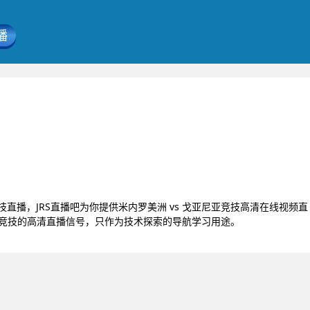
播
竞技直播，JRS直播吧为你提供米内罗美洲 vs 戈亚尼亚竞技高清在线视频直
亚竞技的高清直播信号，只作为技术探索的导航学习用途。