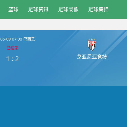
篮球
足球资讯
足球录像
足球集锦
-06-09 07:00 巴西乙
已结束
戈亚尼亚竞技
1
:
2