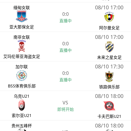
08/10 17:00
缅甸女联
0:0
直播中
亚大那保女足
阿尔曼女足
08/10 17:00
南非女联
0:0
直播中
艾玛伦蒂亚海盗女足
未来之星女足
08/10 17:30
加尔联
0:0
直播中
BSS体育俱乐部
铁路俱乐部
08/10 18:00
乌克U21
VS
即将开始
索尔亚U21
卡夫巴斯U21
08/10 18:00
贵州五峰杯