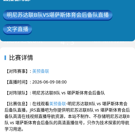
明尼苏达联B队VS堪萨斯体育会后备队直播
2026-06-09 08:00 美预备联
文字直播
已结束
明尼苏达联B队
堪萨斯体育会后备队
4
:
3
比赛详情
【对阵赛事】:
美预备联
【直播时间】: 2026-06-09 08:00
【对阵球队】: 明尼苏达联B队 vs 堪萨斯体育会后备队
【比赛信息】: 在线观看
美预备联
-明尼苏达联B队 vs 堪萨斯体育会
后备队直播，JRS直播吧为你提供明尼苏达联B队 vs 堪萨斯体育会后
备队高清在线视频直播导航资源，本站不制作、不存储明尼苏达联B
队 vs 堪萨斯体育会后备队的高清直播信号，只作为技术探索的导航
学习用途。