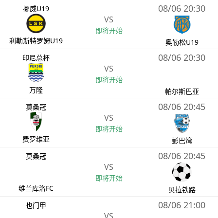
08/06 20:30
挪威U19
VS
即将开始
利勒斯特罗姆U19
奥勒松U19
08/06 20:30
印尼总杯
VS
即将开始
万隆
帕尔斯巴亚
08/06 20:45
莫桑冠
VS
即将开始
费罗维亚
彭巴湾
08/06 20:45
莫桑冠
VS
即将开始
维兰库洛FC
贝拉铁路
08/06 21:00
也门甲
VS