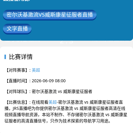
密尔沃基激流VS威斯康星征服者直播
2026-06-09 08:00 美超
文字直播
已结束
密尔沃基激流
威斯康星征服者
2
:
3
比赛详情
【对阵赛事】:
美超
【直播时间】: 2026-06-09 08:00
【对阵球队】: 密尔沃基激流 vs 威斯康星征服者
【比赛信息】: 在线观看
美超
-密尔沃基激流 vs 威斯康星征服者直
播，JRS直播吧为你提供密尔沃基激流 vs 威斯康星征服者高清在线
视频直播导航资源，本站不制作、不存储密尔沃基激流 vs 威斯康星
征服者的高清直播信号，只作为技术探索的导航学习用途。