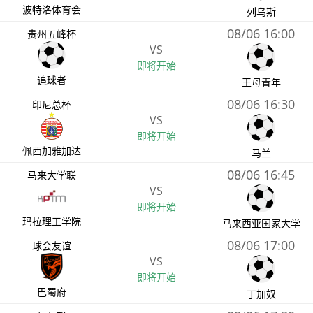
波特洛体育会
列乌斯
08/06 16:00
贵州五峰杯
VS
即将开始
追球者
王母青年
08/06 16:30
印尼总杯
VS
即将开始
佩西加雅加达
马兰
08/06 16:45
马来大学联
VS
即将开始
玛拉理工学院
马来西亚国家大学
08/06 17:00
球会友谊
VS
即将开始
巴蜀府
丁加奴