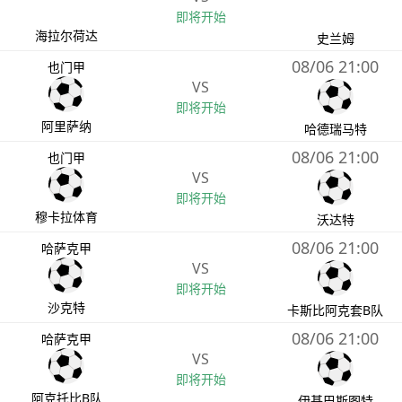
即将开始
海拉尔荷达
史兰姆
08/06 21:00
也门甲
VS
即将开始
阿里萨纳
哈德瑞马特
08/06 21:00
也门甲
VS
即将开始
穆卡拉体育
沃达特
08/06 21:00
哈萨克甲
VS
即将开始
沙克特
卡斯比阿克套B队
08/06 21:00
哈萨克甲
VS
即将开始
阿克托比B队
伊基巴斯图特